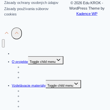
Zásady ochrany osobných údajov
© 2026 Edu KROK -
WordPress Theme by
Zásady používania súborov
Kadence WP
cookies
Domov
O projekte
Toggle child menu
Organizátori
Záujmové skupiny
Pool lektorov
Vzdelávacie materiály
Toggle child menu
Video metodiky
Metodiky
Business model canvas
Materiály na sťahnutie