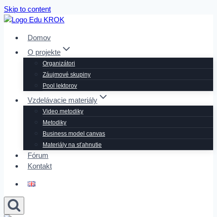
Skip to content
Domov
O projekte
Organizátori
Záujmové skupiny
Pool lektorov
Vzdelávacie materiály
Video metodiky
Metodiky
Business model canvas
Materiály na sťahnutie
Fórum
Kontakt