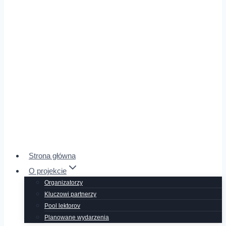
Strona główna
O projekcie
Organizatorzy
Kluczowi partnerzy
Pool lektorov
Planowane wydarzenia